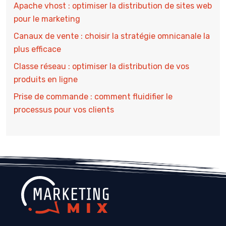
Apache vhost : optimiser la distribution de sites web
pour le marketing
Canaux de vente : choisir la stratégie omnicanale la
plus efficace
Classe réseau : optimiser la distribution de vos
produits en ligne
Prise de commande : comment fluidifier le
processus pour vos clients